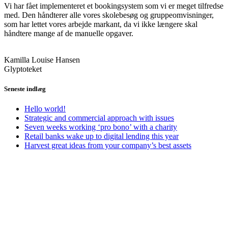
Vi har fået implementeret et bookingsystem som vi er meget tilfredse
med. Den håndterer alle vores skolebesøg og gruppeomvisninger,
som har lettet vores arbejde markant, da vi ikke længere skal
håndtere mange af de manuelle opgaver.
Kamilla Louise Hansen
Glyptoteket
Seneste indlæg
Hello world!
Strategic and commercial approach with issues
Seven weeks working ‘pro bono’ with a charity
Retail banks wake up to digital lending this year
Harvest great ideas from your company’s best assets